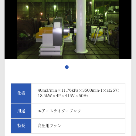
40m3/min×11.76kPa×3500min-1×at25℃
仕様
18.5kW×4P×415V×50Hz
用途
エアースライダーブロワ
特長
高圧用ファン