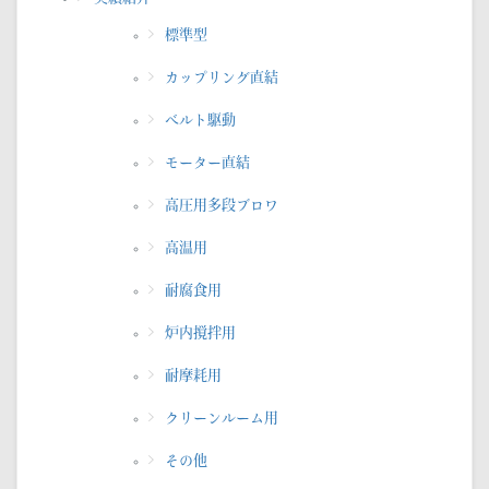
標準型
カップリング直結
べルト駆動
モーター直結
高圧用多段ブロワ
高温用
耐腐食用
炉内撹拌用
耐摩耗用
クリーンルーム用
その他