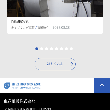
性能測定写真
2023.08.28
カップリング直結
/
実績紹介
詳しくみる
東送風機株式会社
大阪市住之江区南港東3丁目2-33